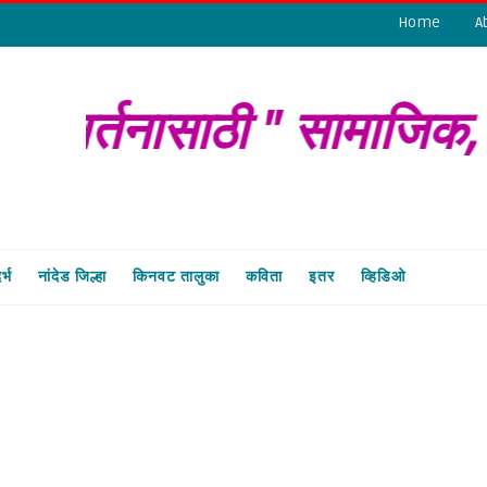
Home
A
र्तनासाठी " सामाजिक, शै
र्भ
नांदेड जिल्हा
किनवट तालुका
कविता
इतर
व्हिडिओ