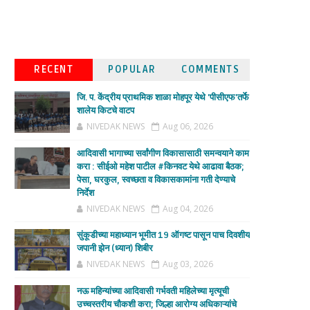
RECENT
POPULAR
COMMENTS
जि. प. केंद्रीय प्राथमिक शाळा मोहपूर येथे 'पीसीएफ'तर्फे
शालेय किटचे वाटप
NIVEDAK NEWS
Aug 06, 2026
आदिवासी भागाच्या सर्वांगीण विकासासाठी समन्वयाने काम
करा : सीईओ महेश पाटील #किनवट येथे आढावा बैठक;
पेसा, घरकुल, स्वच्छता व विकासकामांना गती देण्याचे
निर्देश
NIVEDAK NEWS
Aug 04, 2026
सुंकूडीच्या महाध्यान भूमीत 19 ऑगष्ट पासून पाच दिवशीय
जपानी झेन (ध्यान) शिबीर
NIVEDAK NEWS
Aug 03, 2026
नऊ महिन्यांच्या आदिवासी गर्भवती महिलेच्या मृत्यूची
उच्चस्तरीय चौकशी करा; जिल्हा आरोग्य अधिकाऱ्यांचे