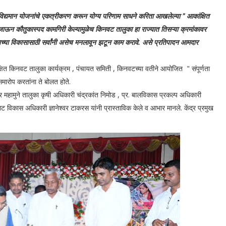
 विद्यमान योजनांचे एकत्रीकरण करून योग्य परिणाम साधने करिता आखलेल्या " आकांक्षित
ंत जाऊन कौतुकास्पद कामगिरी केल्यामुळेच किनवट तालुका हा राज्यात तिसऱ्या क्रमांकावर
ाच्या विकासासाठी सर्वांनी असेच मनलावून झटून काम करावे. असे प्रतिपादन आमदार
त किनवट तालुका कार्यक्रम , पंचायत समिती , किनवटच्या वतीने आयोजित " संपूर्णता
समारोप करतांना ते बोलत होते.
हामुने तालुका कृषी अधिकारी चंद्रकांत निमोड , प्र. बालविकास प्रकल्प अधिकारी
गट विकास अधिकारी ज्ञानेश्वर टाकरस यांनी प्रास्ताविक केले व आभार मानले. केंद्र प्रमुख