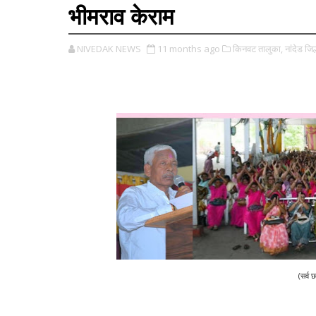
भीमराव केराम
NIVEDAK NEWS
11 months ago
किनवट तालुका,
नांदेड जिल्
(सर्व 