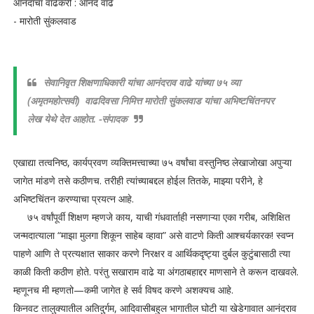
आनंदाचा वाढेकरी : आनंद वाढे
- मारोती सुंकलवाड
सेवानिवृत शिक्षणाधिकारी यांचा आनंदराव वाढे यांच्या ७५ व्या
(अमृतमहोत्सवी) वाढदिवसा निमित्त मारोती सुंकलवाड यांचा अभिष्टचिंतनपर
लेख येथे देत आहोत. -संपादक
एखाद्या तत्वनिष्ठ, कार्यप्रवण व्यक्तिमत्त्वाच्या ७५ वर्षांचा वस्तुनिष्ठ लेखाजोखा अपुऱ्या
जागेत मांडणे तसे कठीणच. तरीही त्यांच्याबद्दल होईल तितके, माझ्या परीने, हे
अभिष्टचिंतन करण्याचा प्रयत्न आहे.
७५ वर्षांपूर्वी शिक्षण म्हणजे काय, याची गंधवार्ताही नसणाऱ्या एका गरीब, अशिक्षित
जन्मदात्याला “माझा मुलगा शिकून साहेब व्हावा” असे वाटणे किती आश्चर्यकारक! स्वप्न
पाहणे आणि ते प्रत्यक्षात साकार करणे निरक्षर व आर्थिकदृष्ट्या दुर्बल कुटुंबासाठी त्या
काळी किती कठीण होते. परंतु सखाराम वाढे या अंगठाबहाद्दर माणसाने ते करून दाखवले.
म्हणूनच मी म्हणतो—कमी जागेत हे सर्व विषद करणे अशक्यच आहे.
किनवट तालुक्यातील अतिदुर्गम, आदिवासीबहुल भागातील घोटी या खेडेगावात आनंदराव