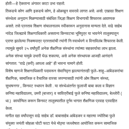
होती—हे ऐकताना अंगावर काटा उभा राहतो.
तिकडचे कोण आणि इकडचे कोण, हे ओळखून वावरावे लागत असे. असो. एखाद्या शिक्षण
संस्थेला अनुदान मिळण्यासाठी संबंधित जिल्हा शिक्षण विभागाची शिफारस आवश्यक
असते. तसे प्रस्ताव शिक्षण संचालनालय स्वीकारून अनुदानास मान्यता देते. वाढे साहेब
नांदेड जिल्ह्याचे शिक्षणाधिकारी असताना किनवटचा भूमिपुत्र या भावनेने तालुक्यातून
प्राप्त झालेल्या निकषपात्र प्रस्तावांची त्यांनी निःस्वार्थपणे व विनाविलंब शिफारस केली.
त्यामुळे सुमारे २५ वर्षांपूर्वी अनेक शैक्षणिक संस्थांना त्यांच्या सहकार्याचा लाभ झाला.
अनेक संस्था यामुळे उभारी घेऊ शकल्या, असे अनेक संस्थापक आजही आनंदाने
सांगतात. “वाढे (करी) आपला आहे” ही भावना यामागे होती.
विशेष म्हणजे शिक्षणाधिकारी पदावरून सेवानिवृत्त झाल्यानंतरही फुले–शाहू–आंबेडकरांचा
शैक्षणिक, सामाजिक व वैचारिक वारसा जपण्यासाठी त्यांनी ओम शिक्षण संस्था,
सुभाषनगर , किनवट स्थापन केली . या संस्थेअंतर्गत फुलाजी बाबा कला व विज्ञान
कनिष्ठ महाविद्यालय, उमरी (बाजार) व सावित्रीबाई फुले कनिष्ठ महाविद्यालय, बेल्लोरी (
धा.) कार्यान्वित करून किनवट तालुक्यातील दुर्गम भागात शैक्षणिक प्रवाह प्रवाहित
केला.
मागील दहा वर्षांपासून वाढे साहेब डॉ. बाबासाहेब आंबेडकर व महात्मा ज्योतिबा फुले
संयुक्त जयंती सोहळा घोटी फाटा येथे मोठ्या जल्लोषात आयोजित करून सामाजिक