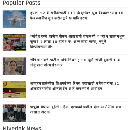
Popular Posts
इयत्ता 12 वी परीक्षेसाठी 112 केंद्रांवर झूम वेबकास्टसह 16
फेब्रुवारीपासून ड्रोनद्वारे छायाचित्रण
*नांदेडमध्ये शालेय पोषण आहाराची तपासणी;* *दोन शाळांमधून
सुमारे २ लाख ३४ हजार रु. अन्नसाठा जप्त, नमुने
विश्लेषणासाठी*
संगिता भवरे-पाटील यांचे निधन ; 10 जुलै रोजी दुपारी 1 वा.
गोकुंद्यात अंत्यसंस्कार
आश्रमशाळेतील शिक्षकांच्या रिक्त पदासाठी उमेदवारांना 31
ऑक्टोबरपर्यत ऑनलाईन अर्ज करण्याचे आवाहन
पाचुंदा येथील दुहेरी महिला हत्याकांडातील दोन आरोपींना बारा
तासात अटक
Nivedak News