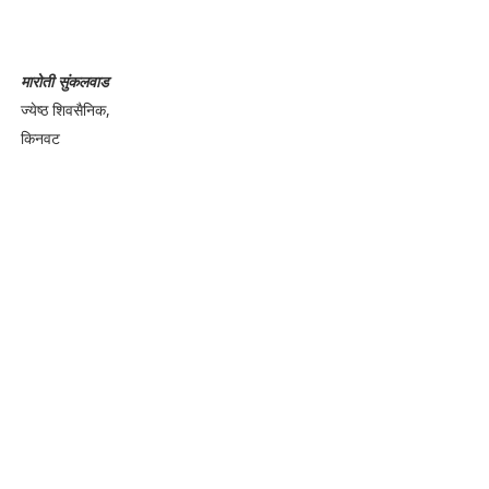
मारोती सुंकलवाड
ज्येष्ठ शिवसैनिक,
किनवट