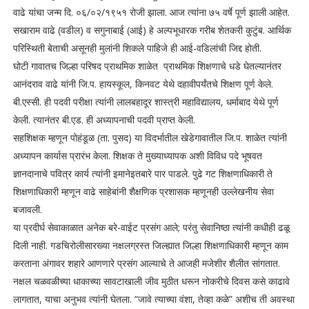
वाढे यांचा जन्म दि. ०६/०२/१९५१ रोजी झाला. आज त्यांना ७५ वर्षे पूर्ण झाली आहेत.
सखाराम वाढे (वडील) व सगुनाबाई (आई) हे अल्पभूधारक गरीब शेतकरी कुटुंब. आर्थिक
परिस्थिती बेताची असूनही मुलांनी शिकले पाहिजे ही आई-वडिलांची जिद्द होती.
घोटी गावातच जिल्हा परिषद प्राथमिक शाळेत प्राथमिक शिक्षणाचे धडे घेतल्यानंतर
आनंदराव वाढे यांनी जि.प. हायस्कूल, किनवट येथे दहावीपर्यंतचे शिक्षण पूर्ण केले.
बी.एस्सी. ही पदवी परीक्षा त्यांनी लालबहादूर शास्त्री महाविद्यालय, धर्माबाद येथे पूर्ण
केली. त्यानंतर बी.एड. ही अध्यापनाची पदवी प्राप्त केली.
सहशिक्षक म्हणून पोहंडूळ (ता. पुसद) या विदर्भातील खेडेगावातील जि.प. शाळेत त्यांनी
अध्यापन कार्यास प्रारंभ केला. शिक्षक ते मुख्याध्यापक अशी विविध पदे भूषवत
ज्ञानदानाचे पवित्र कार्य त्यांनी इमानेइतबारे पार पाडले. पुढे गट शिक्षणाधिकारी ते
शिक्षणाधिकारी म्हणून वाढे साहेबांनी शैक्षणिक प्रशासक म्हणूनही उल्लेखनीय सेवा
बजावली.
या प्रदीर्घ सेवाकाळात अनेक बरे-वाईट प्रसंग आले; परंतु सेवानिष्ठा त्यांनी कधीही ढळू
दिली नाही. गडचिरोलीसारख्या नक्षलग्रस्त जिल्ह्यात जिल्हा शिक्षणाधिकारी म्हणून काम
करताना अंगावर शहारे आणणारे प्रसंग आल्याचे ते आजही मजेशीर शैलीत सांगतात.
नक्षल चळवळीच्या धाकाच्या सावटाखाली जीव मुठीत धरून नोकरीचे दिवस कसे काढावे
लागतात, याचा अनुभव त्यांनी घेतला. “जावे त्याच्या वंशा, तेव्हा कळे” अशीच ती अवस्था