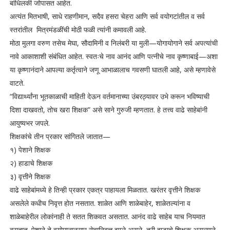
बांधिलकी जोपासत आहेत.
अत्यंत मितभाषी, साधे राहणीमान, सदैव हसरा चेहरा आणि सर्व वयोगटांतील व सर्व
स्तरांतील मित्रमंडळींची मोठी फळी त्यांनी कमावली आहे.
मोठा मुलगा वरुण तसेच मेघा, सौदामिनी व निलंबरी या मुली—योगायोगाने सर्व अपत्यांची
नावे आकाशाशी संबंधित आहेत. स्वतःचे नाव आनंद आणि पत्नीचे नाव कृष्णाबाई—अशा
या कृष्णानंदाने आपल्या कर्तृत्वाने जणू आभाळालाच गवसणी घातली आहे, असे म्हणावेसे
वाटते.
“विद्यार्थ्यांना भूतकाळाची माहिती देऊन वर्तमानाच्या उंबरठ्यावर उभे करून भविष्याची
दिशा दाखवतो, तोच खरा शिक्षक” असे साने गुरुजी म्हणतात. हे तत्त्व वाढे साहेबांनी
आयुष्यभर जपले.
शिक्षकांचे तीन प्रकार सांगितले जातात—
१) पेशाने शिक्षक
२) हाडाचे शिक्षक
३) वृत्तीने शिक्षक
वाढे साहेबांमध्ये हे तिन्ही प्रकार एकत्र पाहायला मिळतात. खरंतर वृत्तीने शिक्षक
असलेले कधीच निवृत्त होत नसतात. शाळेत आणि शाळेबाहेर, शाळेतल्यांना व
शाळेबाहेरील लोकांनाही ते सतत शिकवत असतात. आनंद वाढे साहेब याच नियमात
बसतात. पेशाने ते वयोमानानुसार सेवानिवृत्त झाले असले, तरी हाडाचे शिक्षक असल्याने