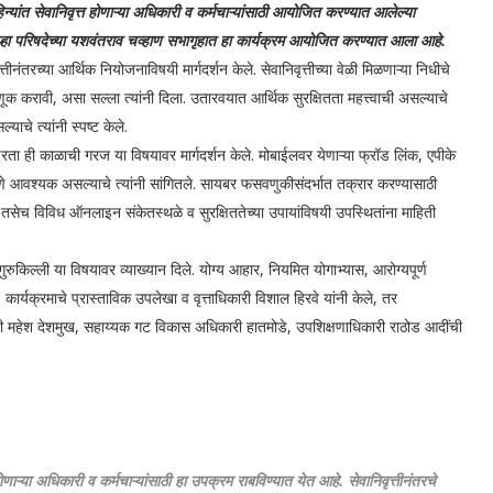
िन्यांत सेवानिवृत्त होणाऱ्या अधिकारी व कर्मचाऱ्यांसाठी आयोजित करण्यात आलेल्या
ा. जिल्हा परिषदेच्या यशवंतराव चव्हाण सभागृहात हा कार्यक्रम आयोजित करण्यात आला आहे.
च्या आर्थिक नियोजनाविषयी मार्गदर्शन केले. सेवानिवृत्तीच्या वेळी मिळणाऱ्या निधीचे
ूक करावी, असा सल्ला त्यांनी दिला. उतारवयात आर्थिक सुरक्षितता महत्त्वाची असल्याचे
ाचे त्यांनी स्पष्ट केले.
ता ही काळाची गरज या विषयावर मार्गदर्शन केले. मोबाईलवर येणाऱ्या फ्रॉड लिंक, एपीके
आवश्यक असल्याचे त्यांनी सांगितले. सायबर फसवणुकीसंदर्भात तक्रार करण्यासाठी
तसेच विविध ऑनलाइन संकेतस्थळे व सुरक्षिततेच्या उपायांविषयी उपस्थितांना माहिती
ुकिल्ली या विषयावर व्याख्यान दिले. योग्य आहार, नियमित योगाभ्यास, आरोग्यपूर्ण
 कार्यक्रमाचे प्रास्ताविक उपलेखा व वृत्ताधिकारी विशाल हिरवे यांनी केले, तर
धिकारी महेश देशमुख, सहाय्यक गट विकास अधिकारी हातमोडे, उपशिक्षणाधिकारी राठोड आदींची
होणाऱ्या अधिकारी व कर्मचाऱ्यांसाठी हा उपक्रम राबविण्यात येत आहे. सेवानिवृत्तीनंतरचे