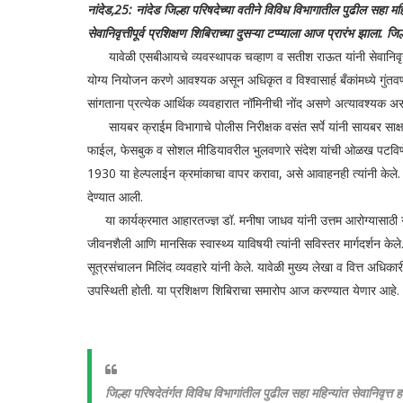
नांदेड,25: नांदेड जिल्हा परिषदेच्या वतीने विविध विभागातील पुढील सहा मह
सेवानिवृत्तीपूर्व प्रशिक्षण शिबिराच्या दुसऱ्या टप्प्याला आज प्रारंभ झाल
यावेळी एसबीआयचे व्यवस्थापक चव्हाण व सतीश राऊत यांनी सेवानिवृत्तीनंतर
योग्य नियोजन करणे आवश्यक असून अधिकृत व विश्वासार्ह बँकांमध्ये गुंतवण
सांगताना प्रत्येक आर्थिक व्यवहारात नॉमिनीची नोंद असणे अत्यावश्यक असल्य
सायबर क्राईम विभागाचे पोलीस निरीक्षक वसंत सर्पे यांनी सायबर साक्षर
फाईल, फेसबुक व सोशल मीडियावरील भुलवणारे संदेश यांची ओळख पटविणे 
1930 या हेल्पलाईन क्रमांकाचा वापर करावा, असे आवाहनही त्यांनी केले. 
देण्यात आली.
या कार्यक्रमात आहारतज्ज्ञ डॉ. मनीषा जाधव यांनी उत्तम आरोग्यासाठी गुर
जीवनशैली आणि मानसिक स्वास्थ्य याविषयी त्यांनी सविस्तर मार्गदर्शन केले.
सूत्रसंचालन मिलिंद व्यवहारे यांनी केले. यावेळी मुख्य लेखा व वित्त अ
उपस्थिती होती. या प्रशिक्षण शिबिराचा समारोप आज करण्‍यात येणार आहे.
जिल्हा परिषदेतंर्गत विविध विभागांतील पुढील सहा महिन्यांत सेवानिवृत्त 