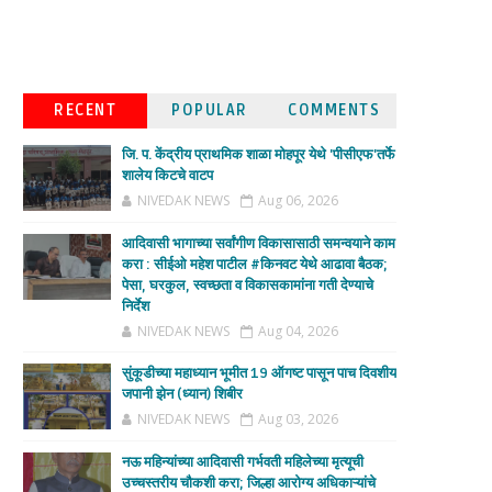
RECENT
POPULAR
COMMENTS
जि. प. केंद्रीय प्राथमिक शाळा मोहपूर येथे 'पीसीएफ'तर्फे
शालेय किटचे वाटप
NIVEDAK NEWS
Aug 06, 2026
आदिवासी भागाच्या सर्वांगीण विकासासाठी समन्वयाने काम
करा : सीईओ महेश पाटील #किनवट येथे आढावा बैठक;
पेसा, घरकुल, स्वच्छता व विकासकामांना गती देण्याचे
निर्देश
NIVEDAK NEWS
Aug 04, 2026
सुंकूडीच्या महाध्यान भूमीत 19 ऑगष्ट पासून पाच दिवशीय
जपानी झेन (ध्यान) शिबीर
NIVEDAK NEWS
Aug 03, 2026
नऊ महिन्यांच्या आदिवासी गर्भवती महिलेच्या मृत्यूची
उच्चस्तरीय चौकशी करा; जिल्हा आरोग्य अधिकाऱ्यांचे