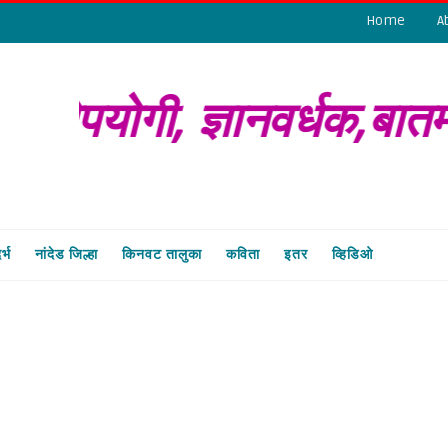
Home
A
 लोकोपयोगी, ज्ञानवर्धक,ब
र्भ
नांदेड जिल्हा
किनवट तालुका
कविता
इतर
व्हिडिओ